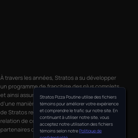
À travers les années, Stratos a su développer
un programme de franchise des plus complets
et ainsi assurer la croissance de l’entreprise
Stratos Pizza Poutine utilise des fichiers
d’une manière rentable et efficace. Le succès
témoins pour améliorer votre expérience
et comprendre le trafic sur notre site. En
de Stratos repose en grande partie sur la
continuant à utiliser notre site, vous
relation de confiance entretenue avec ses
acceptez notre utilisation des fichiers
partenaires d’affaires, les franchisés.
témoins selon notre
Politique de
confidentialité
.