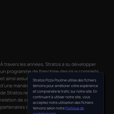
À travers les années, Stratos a su développer
un programme de franchise des plus complets
et ainsi assurer la croissance de l’entreprise
Stratos Pizza Poutine utilise des fichiers
d’une manière rentable et efficace. Le succès
témoins pour améliorer votre expérience
et comprendre le trafic sur notre site. En
de Stratos repose en grande partie sur la
continuant à utiliser notre site, vous
relation de confiance entretenue avec ses
acceptez notre utilisation des fichiers
partenaires d’affaires, les franchisés.
témoins selon notre
Politique de
confidentialité
.