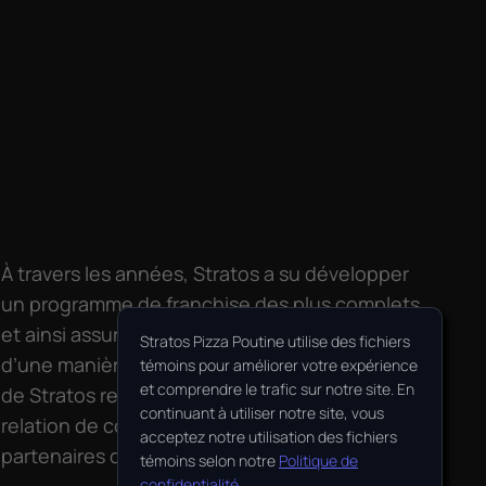
À travers les années, Stratos a su développer
un programme de franchise des plus complets
et ainsi assurer la croissance de l’entreprise
Stratos Pizza Poutine utilise des fichiers
d’une manière rentable et efficace. Le succès
témoins pour améliorer votre expérience
et comprendre le trafic sur notre site. En
de Stratos repose en grande partie sur la
continuant à utiliser notre site, vous
relation de confiance entretenue avec ses
acceptez notre utilisation des fichiers
partenaires d’affaires, les franchisés.
témoins selon notre
Politique de
confidentialité
.