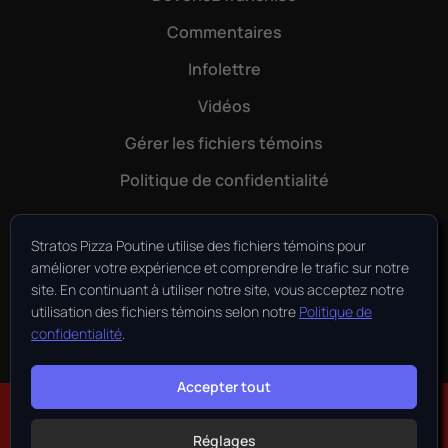
Commentaires
Infolettre
Vidéos
Gérer les fichiers témoins
Politique de confidentialité
À travers les années, Stratos a su développer un
Stratos Pizza Poutine utilise des fichiers témoins pour
programme de franchise des plus complets et ainsi
améliorer votre expérience et comprendre le trafic sur notre
assurer la croissance de l’entreprise d’une manière
site. En continuant à utiliser notre site, vous acceptez notre
rentable et efficace. Le succès de Stratos repose en
utilisation des fichiers témoins selon notre
Politique de
grande partie sur la relation de confiance entretenue
confidentialité
.
avec ses partenaires d’affaires, les franchisés.
Accepter tout
©Stratos Pizza - Poutine.
Réalisation
Parro Info Développement
Réglages